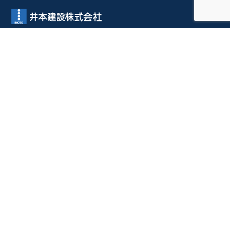
確かなものづくりで、街と暮らしを支える。
1933年創業。広島・岡山で93年の信頼と実績。医療・福祉、公共施
設、マンション、伝統建築など幅広い分野で、確かな技術と真摯な姿
勢でお客様の想いをカタチにします。
企業情報
会社概要
井本建設のあゆみ
代表メッセージ
SDGsへの取り組み