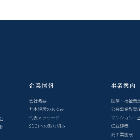
企業情報
事業案内
会社概要
医療・福祉関
井本建設のあゆみ
公共事業教育
代表メッセージ
マンション・
公
SDGsへの取り組み
伝統建築
術
商工業施設